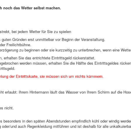
uch noch das Wetter selbst machen.
trebt, bei jedem Wetter für Sie zu spielen
 guten Gründen erst unmittelbar vor Beginn der Veranstaltung.
der Freilichtbühne.
 Verzögerung zu beginnen oder sie kurzzeitig zu unterbrechen, wenn eine Wett
 erhalten Sie das entrichtete Eintrittsgeld rückerstattet.
gebrochen werden müssen, erhalten Sie die Hälfte des Eintrittsgeldes rückers
ittsgeld.
hlung der Eintrittskarte, sie müssen sich um nichts kümmern.
ht erlaubt: Ihrem Hintermann läuft das Wasser von Ihrem Schirm auf die Hose
es nicht.
s besonders in den späten Abendstunden empfindlich kühl oder windig werden
g oder/und auch Regenkleidung mitführen und ist deshalb für alle unkalkuierb