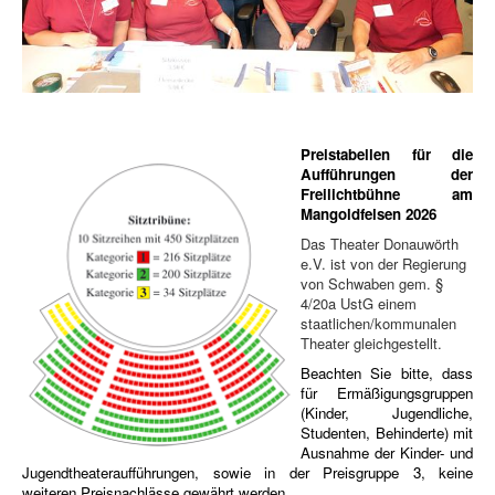
Theater Donauwörth e.V.
Spenden
Preistabellen für die
Aufführungen der
Freilichtbühne am
Mangoldfelsen 2026
Das Theater Donauwörth
e.V. ist von der Regierung
von Schwaben gem. §
4/20a UstG einem
staatlichen/kommunalen
Theater gleichgestellt.
Beachten Sie bitte, dass
für Ermäßigungsgruppen
(Kinder, Jugendliche,
Studenten, Behinderte) mit
Ausnahme der Kinder- und
Jugendtheateraufführungen, sowie in der Preisgruppe 3, keine
weiteren Preisnachlässe gewährt werden.