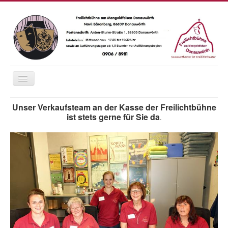
Navigation
an/aus
Home
Unser Verkaufsteam an der Kasse der Freilichtbühne
ist stets gerne für Sie da
.
Saison 2026
Das Wetter
Karten
Essen und Trinken
Anfahrt
Fotos
Chronik