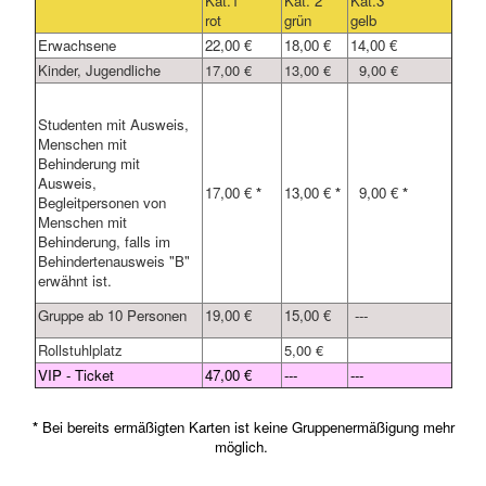
Kat.1
Kat. 2
Kat.3
rot
grün
gelb
Erwachsene
22,00 €
18,00 €
14,00 €
Kinder, Jugendliche
17,00 €
13,00 €
9,00 €
Studenten mit Ausweis,
Menschen mit
Behinderung mit
Ausweis,
17,00 €
*
13,00 €
*
9,00 €
*
Begleitpersonen von
Menschen mit
Behinderung, falls im
Behindertenausweis "B"
erwähnt ist.
Gruppe ab 10 Personen
19,00 €
15,00 €
---
Rollstuhlplatz
5,00 €
VIP - Ticket
47,00 €
---
---
*
Bei bereits ermäßigten Karten ist keine Gruppenermäßigung mehr
möglich.