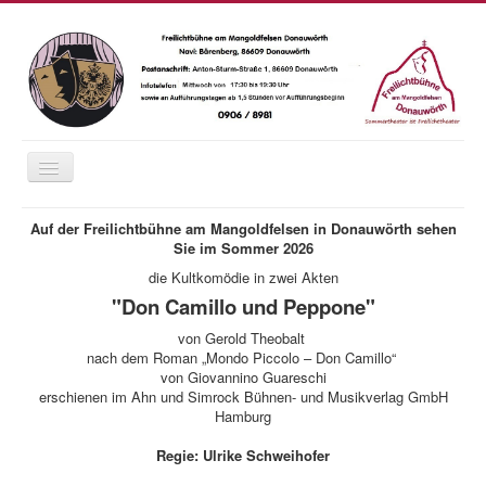
Navigation
an/aus
Home
Auf der Freilichtbühne am Mangoldfelsen in Donauwörth sehen
Sie im Sommer 2026
Saison 2026
die Kultkomödie in zwei Akten
Das Wetter
"Don Camillo und Peppone"
Karten
von
Gerold Theobalt
nach dem Roman
„
Mondo Piccolo
–
Don
Camillo
“
Essen und Trinken
von Giovannino Guareschi
erschienen im Ahn und Simrock Bühnen- und Musikverlag GmbH
Anfahrt
Hamburg
Fotos
Regie: Ulrike Schweihofer
Chronik