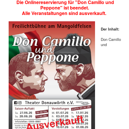
Die Onlinereservierung für "Don Camillo und
Peppone" ist beendet.
Theater Donauwörth e.V.
Alle Veranstaltungen sind ausverkauft.
Spenden
Der Inhalt:
Don Camillo
und